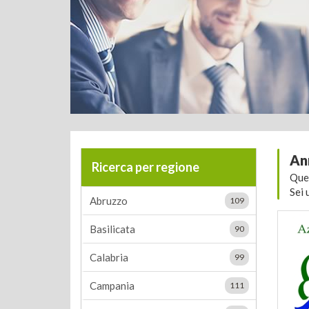
An
Ricerca per regione
Que
Sei 
Abruzzo
109
Basilicata
90
Calabria
99
Campania
111