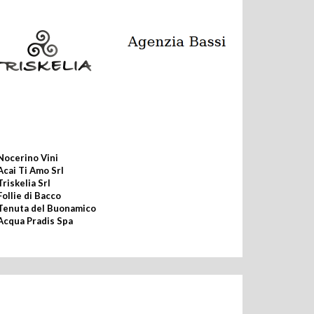
Nocerino Vini
Acai Ti Amo Srl
Triskelia Srl
Follie di Bacco
Tenuta del Buonamico
Acqua Pradis Spa