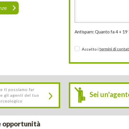
nze
Antispam: Quanto fa 4 + 19 
termini
di conta
Accetto i
e ti possiamo far
Sei un'agent
e gli agenti del tuo
erceologico
e opportunità