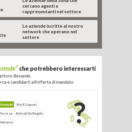
Le aziende della zona che
cercano agenti e
ne
rappresentanti nel settore
Le aziende iscritte al nostro
network che operano nel
tte
settore
evande"
che potrebbero interessarti
Settore Bevande.
rca e candidarti all'offerta di mandato.
Bevande
Vini E Liquori
Ho.re.ca
Articoli Da Regalo
Dolciario