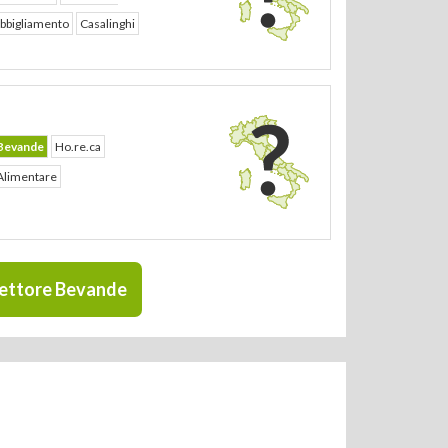
bbigliamento
Casalinghi
Bevande
Ho.re.ca
Alimentare