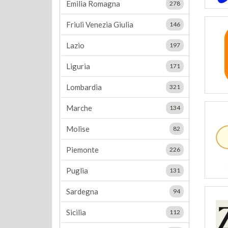
Emilia Romagna
278
Friuli Venezia Giulia
146
Lazio
197
Liguria
171
Lombardia
321
Marche
134
Molise
82
Piemonte
226
Puglia
131
Sardegna
94
Sicilia
112