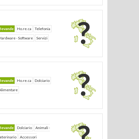
Bevande
Ho.re.ca
Telefonia
Hardware - Software
Servizi
Bevande
Ho.re.ca
Dolciario
Alimentare
Bevande
Dolciario
Animali -
eterinario
Accessori