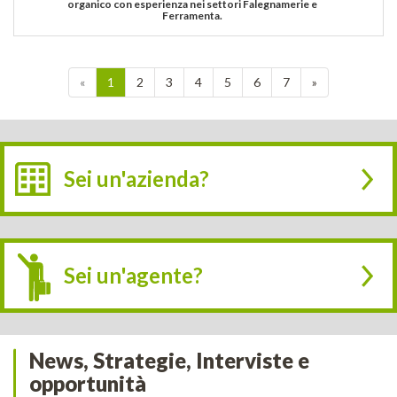
organico con esperienza nei settori Falegnamerie e
Ferramenta.
«
1
2
3
4
5
6
7
»
Sei un'azienda?
Sei un'agente?
News, Strategie, Interviste e
opportunità