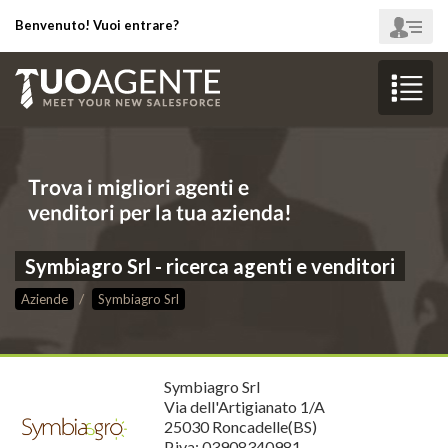
Benvenuto! Vuoi entrare?
Symbiagro Srl - ricerca agenti e venditori
Aziende
Symbiagro Srl
Symbiagro Srl
Via dell'Artigianato 1/A
25030 Roncadelle(BS)
P.iva: 03908340981