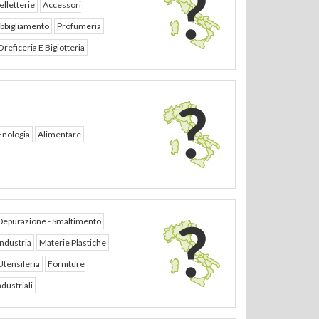
elletterie
Accessori
bbigliamento
Profumeria
Oreficeria E Bigiotteria
Enologia
Alimentare
Depurazione - Smaltimento
Industria
Materie Plastiche
Utensileria
Forniture
ndustriali