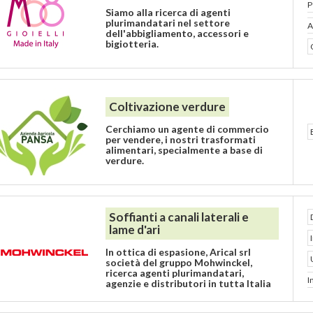
P
Siamo alla ricerca di agenti
plurimandatari nel settore
A
dell'abbigliamento, accessori e
bigiotteria.
Coltivazione verdure
Cerchiamo un agente di commercio
per vendere, i nostri trasformati
alimentari, specialmente a base di
verdure.
Soffianti a canali laterali e
lame d'ari
In ottica di espasione, Arical srl
società del gruppo Mohwinckel,
ricerca agenti plurimandatari,
I
agenzie e distributori in tutta Italia