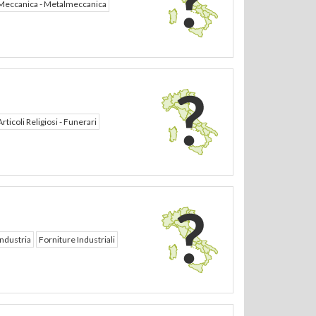
Meccanica - Metalmeccanica
Articoli Religiosi - Funerari
Industria
Forniture Industriali