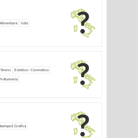
Alimentare
Gdo
Fitness
Estetico - Cosmetico
Profumeria
Stampa E Grafica