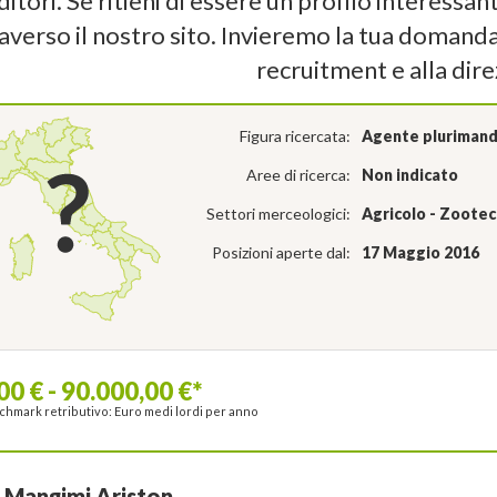
itori. Se ritieni di essere un profilo interessa
averso il nostro sito. Invieremo la tua domand
recruitment e alla dire
Figura ricercata:
Agente plurimand
Aree di ricerca:
Non indicato
Settori merceologici:
Agricolo - Zootecn
Posizioni aperte dal:
17 Maggio 2016
00 € - 90.000,00 €*
hmark retributivo: Euro medi lordi per anno
è Mangimi Ariston