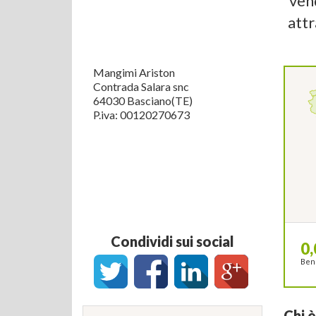
vend
attr
Mangimi Ariston
Contrada Salara snc
64030 Basciano(TE)
P.iva: 00120270673
Condividi sui social
0,
Benc
Chi 