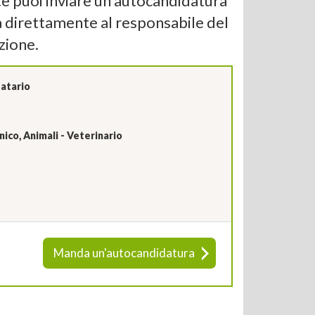
nte puoi inviare un'autocandidatura
a direttamente al responsabile del
zione.
atario
ico, Animali - Veterinario
Manda un'autocandidatura