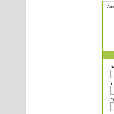
Cand
N
E
Ce