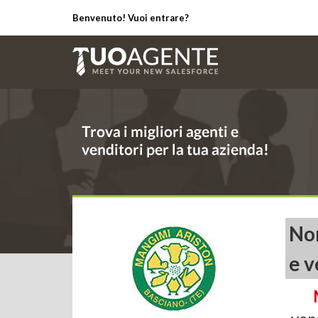
Benvenuto! Vuoi entrare?
Non
e v