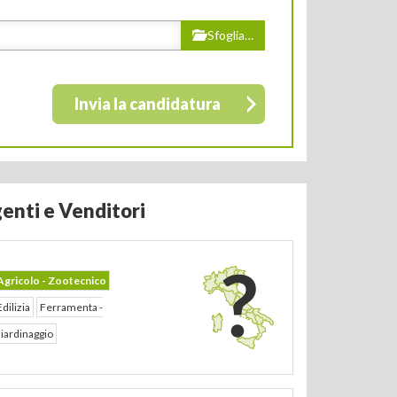
Sfoglia…
Invia la candidatura
enti e Venditori
Agricolo - Zootecnico
Edilizia
Ferramenta -
iardinaggio