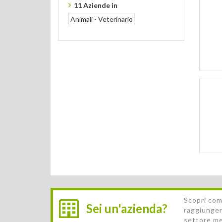
11 Aziende in
Animali - Veterinario
Scopri com
Sei un'azienda?
raggiunger
settore m