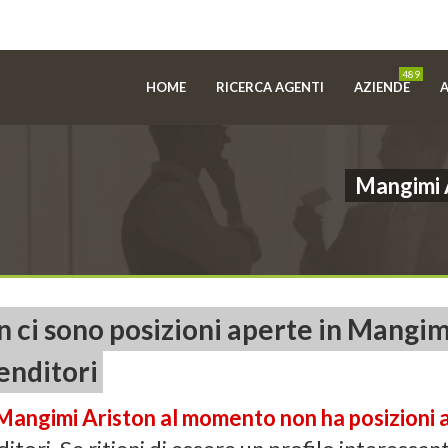
489
HOME
RICERCA AGENTI
AZIENDE
A
Mangimi A
 ci sono posizioni aperte in Mangim
enditori
Mangimi Ariston al momento non ha posizioni