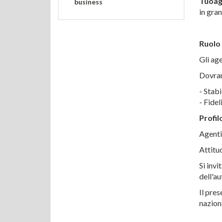
Tuoag
business
in gran
AGE
Ruolo
Gli age
Dovran
- Stabi
- Fidel
Profil
Agenti
Attitud
Si invi
dell'au
Il pres
naziona