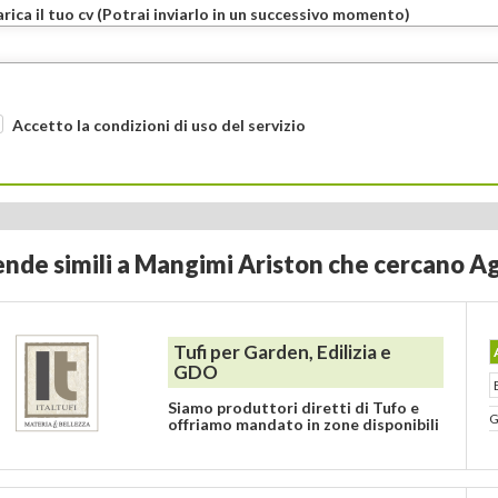
rica il tuo cv (Potrai inviarlo in un successivo momento)
Accetto la condizioni di uso
del servizio
ende simili a Mangimi Ariston che cercano Ag
Tufi per Garden, Edilizia e
GDO
Siamo produttori diretti di Tufo e
G
offriamo mandato in zone disponibili