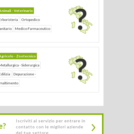
Animali - Veterinario
Erboristeria
Ortopedico
anitario
Medico Farmaceutico
Agricolo - Zootecnico
Metallurgica - Siderurgica
Edilizia
Depurazione -
maltimento
Iscriviti al servizio per entrare in
e?
contatto con le migliori aziende
del tue settore