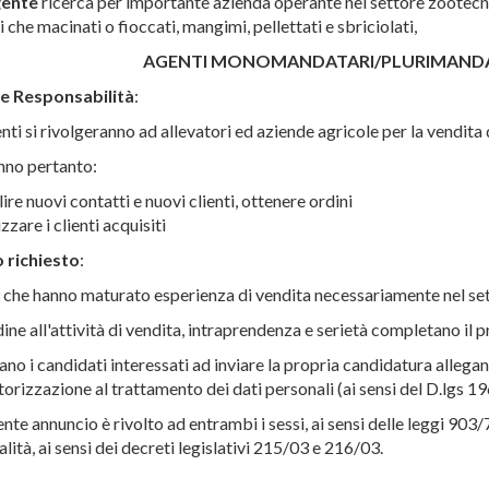
ente
ricerca per importante azienda operante nel settore zootecnic
i che macinati o fioccati, mangimi, pellettati e sbriciolati,
NTI MONOMANDATARI/PLURIMANDATARI PER 
 e Responsabilità
:
nti si rivolgeranno ad allevatori ed aziende agricole per la vendita 
no pertanto:
lire nuovi contatti e nuovi clienti, ottenere ordini
izzare i clienti acquisiti
o richiesto
:
 che hanno maturato esperienza di vendita necessariamente nel se
ine all'attività di vendita, intraprendenza e serietà completano il pr
tano i candidati interessati ad inviare la propria candidatura allega
torizzazione al trattamento dei dati personali (ai sensi del D.lgs 19
ente annuncio è rivolto ad entrambi i sessi, ai sensi delle leggi 903/
lità, ai sensi dei decreti legislativi 215/03 e 216/03.