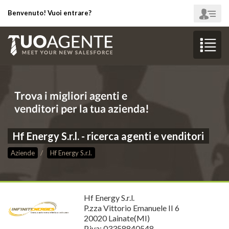
Benvenuto! Vuoi entrare?
Hf Energy S.r.l. - ricerca agenti e venditori
Aziende
Hf Energy S.r.l.
Hf Energy S.r.l.
P.zza Vittorio Emanuele II 6
20020 Lainate(MI)
P.iva: 03358840548