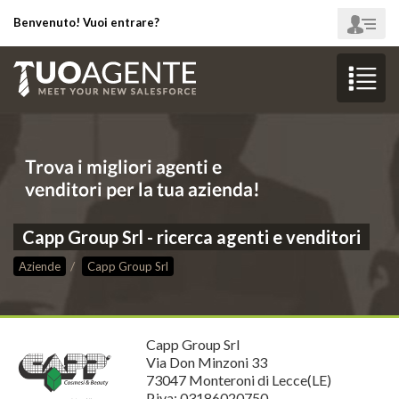
Benvenuto! Vuoi entrare?
Capp Group Srl - ricerca agenti e venditori
Aziende
Capp Group Srl
Capp Group Srl
Via Don Minzoni 33
73047 Monteroni di Lecce(LE)
P.iva: 03186020750