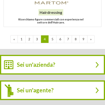
Hairdressing
Ricerchiamo figure commerciali con esperienza nel
settore dell'Haircare.
«
1
2
3
4
5
6
7
8
9
»
Sei un'azienda?
Sei un'agente?